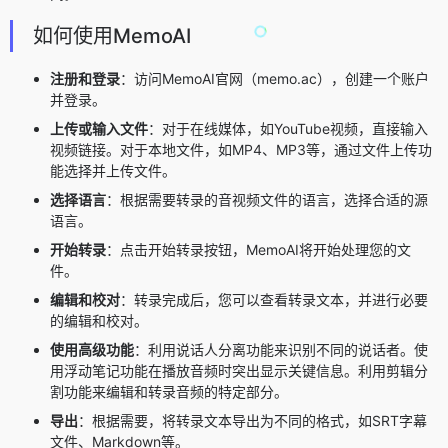
如何使用MemoAI
注册和登录
：访问MemoAI官网（memo.ac），创建一个账户
并登录。
上传或输入文件
：
对于在线媒体，如YouTube视频，直接输入
视频链接。
对于本地文件，如MP4、MP3等，通过文件上传功
能选择并上传文件。
选择语言
：根据需要转录的音视频文件的语言，选择合适的源
语言。
开始转录
：点击开始转录按钮，MemoAI将开始处理您的文
件。
编辑和校对
：转录完成后，您可以查看转录文本，并进行必要
的编辑和校对。
使用高级功能
：
利用
说话人分离
功能来识别不同的说话者。
使
用
浮动笔记
功能在播放音频时突出显示关键信息。
利用
剪辑分
割
功能来编辑和转录音频的特定部分。
导出
：根据需要，将转录文本导出为不同的格式，如SRT字幕
文件、Markdown等。